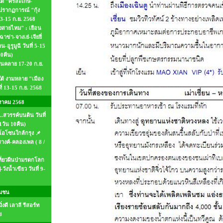
ใต้ "ศรีสะเกษ-
รากฏการณ์ "กุ้ง
13-15 ก.ย. 2568
งสายไหม" : เยือน
ฉาข่า-จางเย่-เจียยี่
อูรูมูฉี วันที่ 5-15
10คืน)
อนคลาย 17-20 ก.ย.
ใต้ งามหลาย "เมือง
ี่ 13-15 ก.ย. 2568
หาคม 2568
..สวรรค์บนดิน วันที่
1วัน 10คืน)
โอโซนใกล้กรุง 📌
างค์-คลองเพล ( 8 /
ที่ยวผืนป่ามรดกโลก
งน้ำเขียว วันที่ 9-
ุมชน
่งดี เลาลี รีสอร์ท
ย