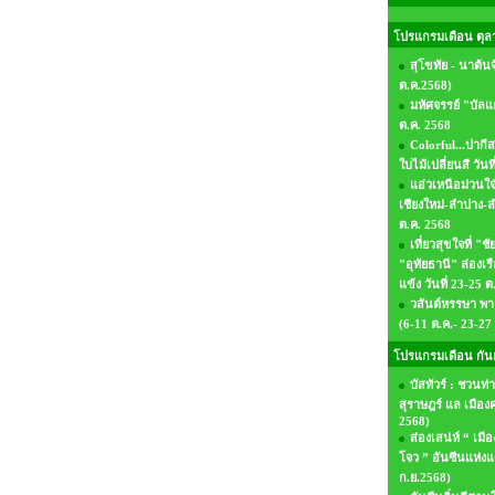
โปรแกรมเดือน ตุล
สุโขทัย - นาต้นจั
ต.ค.2568)
มหัศจรรย์ "บัลแก
ต.ค. 2568
Colorful...ปาก
ใบไม้เปลี่ยนสี วันท
แอ่วเหนือม่วนใจ
เชียงใหม่-ลำปาง-ลำ
ต.ค. 2568
เที่ยวสุขใจที่ 
"อุทัยธานี" ล่องเรื
แข้ง วันที่ 23-25 
วสันต์หรรษา พา
(6-11 ต.ค.- 23-27
โปรแกรมเดือน กัน
บัสทัวร์ : ชวนท่
สุราษฎร์ แล เมือง
2568)
ส่องเสน่ห์ “ เมื
โจว ” อันซีนแห่ง
ก.ย.2568)