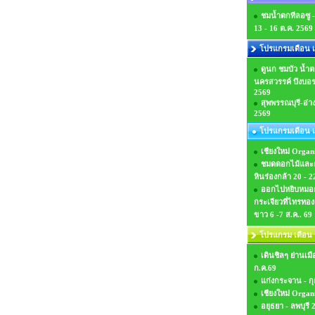
ชมน้ำตกทีลอซู 
13 - 16 ต.ค. 2569
โปรแกรมเดือน เด
ดูนก ชมบัว น้ำ
นครสวรรค์ บึงบอระ
2569
สุพพรรณบุรี-อ่า
2569
โปรแกรมเดือน เ
เชียงใหม่ Organi
ชมดดอกไม้และธ
หินร่องกล้า 20 - 2
ออกไปหยิบหมอ
กระเจียวที่ไทรทอง
ขาว 6 -7 ส.ค.. 69
โปรแกรม เดือน
เดินชิลๆ ย่านเมื
ก.ค.69
แก่งกระจาน - กุย
เชียงใหม่ Organ
อยุธยา - ลพบุรี 