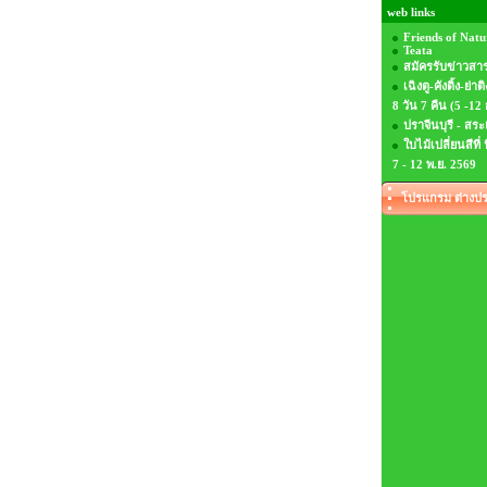
web links
Friends of Natu
Teata
สมัครรับข่าวสา
เฉิงตู-คังติ้ง-ย่
8 วัน 7 คืน (5 -1
ปราจีนบุรี - สระ
ใบไม้เปลี่ยนสีที่ 
7 - 12 พ.ย. 2569
โปรแกรม ต่างปร