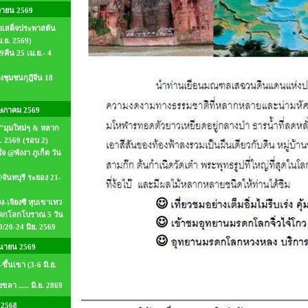
ษายน 2569
ยเสด็จประพาสต้น
เม.ย. 2569)
คืน 25 เม.ย.- 4
งชุมชนกุฎีจีน 18
ษภาคม 2569
์"มุมใหม่ๆ & หลาก
. 2569 (รอบ 2)
จ @พังงา ภูเก็ต วัน
จันทบุรี ระยอง 21-
ยง-เจียงซี หุบเขาเทว
มรดกโลกโบราณ 5 วัน
9/20-24 มิย. 2569
ุนายน 2569
ขึ้นเขา (3-6 มิ.ย.
งขลา ..... มิ.ย. 2869
 2568