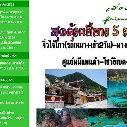
ราคม 2569
บูรณ์ ... นางพนาง
มโล 17-20 ม.ค. 69
ที่ 27 ม.ค.-5 ก.พ.
ณ์"มุมใหม่ๆ & หลาก
-2ก.พ. 2569
ปเที่ยวเมืองใกล้
ม.ค. 2569)
าพันธ์ 2569
้ามพลาด...กาลครั้ง
ล" (25 ก.พ.-1 มี.ค.
าคม 2569
ีศรัทธา แห่มาลัย
อุบลราชธานี 1-3
 ปะการังสวย @ ตรัง
องต้องห้าม
่งต้องไป... "สตูล"
 2569)