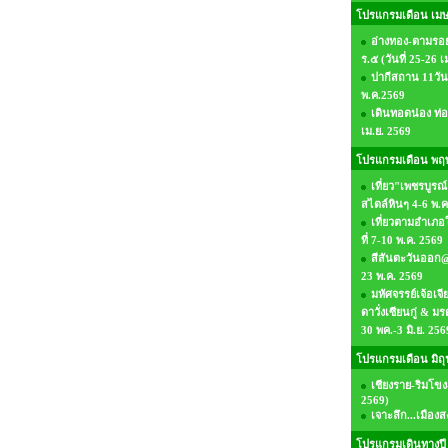
โปรแกรมเดือน เม
อ่างทอง-ตามรอ
ร.๕ (วันที่ 25-26 
ปากีสถาน 11วัน9
พ.ค.2569
เดินทอดน่อง ท่อ
เม.ย. 2569
โปรแกรมเดือน พฤ
เที่ยว"เพชรบูรณ
สไตล์หินๆ 4-6 พ.ค
เที่ยวตามอำเภอใ
ที่ 7-10 พ.ค. 2569
สีสันตะวันออก@
23 พ.ค. 2569
มหัศจรรย์เจ้อเจี
ดาวั่งเซียนกู่ & 
30 พค.-3 มิ.ย. 256
โปรแกรมเดือน มิถ
เชียงราย-ริมโขง-
2569)
เจาะลึก...เมืองส
โปรแกรมเดินทางปี