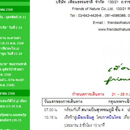
าคม 2568
่น - อุตรดิตถ์ (9-11
เรีย" วันที่ 2-14
ีสถาน ละลานตา
ี่ 18-31 ต.ค. 2568
๋ เที่ยวละไม @
พูน วันที่ 15-18
"ชัยนาท" ชมธรรมชาติ
อ ดูสัตว์ป่าห้วยขา
ต.ค. 2568
แอ่ว...น่าน-พะเยา
 พ.ย. 2568)
ยายน 2568
านล่องใต้ไป @ เมือง
คอน (13-16 ก.ย.
องกุ้ยหยาง-มณฑลกุ้ย
แดนมังกร (20-25