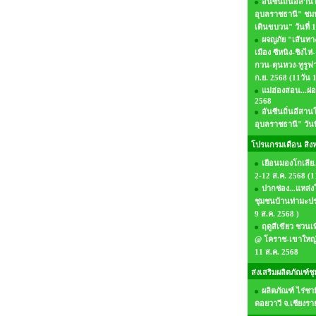
อันซีนถิ่นอีสาน
อุบลราชธานี" ชมป
เดินขบวน" วันที่ 
ผจญภัย "เส้นทา
เมือง ซีหนิง-ชิงไห่-
กวน-ตุนหวง-ทูรูฟาน-
ก.ย. 2568 (11วัน 
แม่ฮ่องสอน...ผ่
2568
อันซีนถิ่นอีสาน
อุบลราชธานี" วันท
โปรแกรมเดือน สิง
เยือนมองโกเลีย.
2-12 ส.ค. 2568 (1
ปากช่อง...แหล่ง
ชุมชนบ้านท่ามะปร
9 ส.ค. 2568 )
ฤดูสีเขียว ชวนเ
@ โคราช-เขาใหญ่-วั
11 ส.ค. 2568
ส่งเสริมผลิตภัณฑ์ช
ผลิตภัณฑ์ ไร่ชามิ
ดอยวาวี จ.เชียงรา