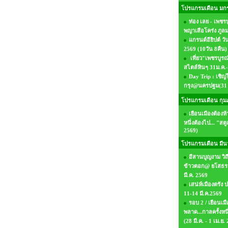
โปรแกรมเดือน มก
ท่อง เลย - เพชร
พญาเสือโคร่ง ภูล
แกรนด์อียิปต์ วัน
2569 (10วัน 8คืน)
เที่ยว"เพชรบูร
สไตล์หินๆ 31ม.ค.
Day Trip : เชิญไ
กรุง@นครปฐม(31 
โปรแกรมเดือน กุมภ
เยือนเมืองต้องห
หนึ่งต้องไป... "สตู
2569)
โปรแกรมเดือน มีน
อีสานบูญงาม วิถ
ข้าวตอก@ ยโสธร 
มี.ค. 2569
เสน่ห์เมืองตรัง
11-14 มี.ค.2569
รอบ 2 / เยือนเมื
พลาด...กาลครั้งหนึ
(28 มี.ค. - 1 เม.ย.