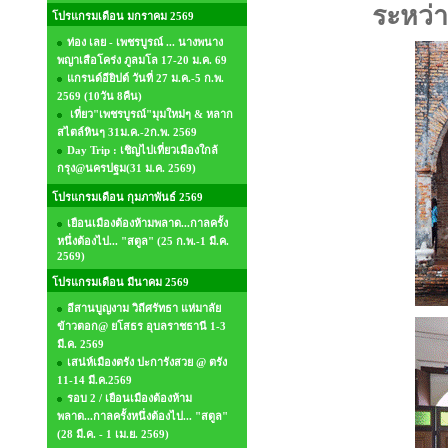
ระหว่า
โปรแกรมเดือน มกราคม 2569
ท่อง เลย - เพชรบูรณ์ ... นางพนาง
พญาเสือโคร่ง ภูลมโล 17-20 ม.ค. 69
แกรนด์อียิปต์ วันที่ 27 ม.ค.-5 ก.พ.
2569 (10วัน 8คืน)
เที่ยว"เพชรบูรณ์"มุมใหม่ๆ & หลาก
สไตล์หินๆ 31ม.ค.-2ก.พ. 2569
Day Trip : เชิญไปเที่ยวเมืองใกล้
กรุง@นครปฐม(31 ม.ค. 2569)
โปรแกรมเดือน กุมภาพันธ์ 2569
เยือนเมืองต้องห้ามพลาด...กาลครั้ง
หนึ่งต้องไป... "สตูล" (25 ก.พ.-1 มี.ค.
2569)
โปรแกรมเดือน มีนาคม 2569
อีสานบูญงาม วิถีศรัทธา แห่มาลัย
ข้าวตอก@ ยโสธร อุบลราชธานี 1-3
มี.ค. 2569
เสน่ห์เมืองตรัง ปะการังสวย @ ตรัง
11-14 มี.ค.2569
รอบ 2 / เยือนเมืองต้องห้าม
พลาด...กาลครั้งหนึ่งต้องไป... "สตูล"
(28 มี.ค. - 1 เม.ย. 2569)