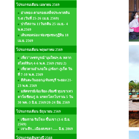
โปรแกรมเดือน เมษายน 2569
อ่างทอง-ตามรอยเสด็จประพาสต้น
ร.๕ (วันที่ 25-26 เม.ย. 2569)
ปากีสถาน 11วัน9คืน 25 เม.ย.- 4
พ.ค.2569
เดินทอดน่อง ท่องชุมชนกุฎีจีน 18
เม.ย. 2569
โปรแกรมเดือน พฤษภาคม 2569
เที่ยว"เพชรบูรณ์"มุมใหม่ๆ & หลาก
สไตล์หินๆ 4-6 พ.ค. 2569 (รอบ 2)
เที่ยวตามอำเภอใจ @พังงา ภูเก็ต วัน
ที่ 7-10 พ.ค. 2569
สีสันตะวันออก@จันทบุรี ระยอง 21-
23 พ.ค. 2569
มหัศจรรย์เจ้อเจียง-เจียงซี หุบเขาเทว
ดาวั่งเซียนกู่ & มรดกโลกโบราณ 5 วัน
30 พค.-3 มิ.ย. 2569/20-24 มิย. 2569
โปรแกรมเดือน มิถุนายน 2569
เชียงราย-ริมโขง-ขึ้นเขา (3-6 มิ.ย.
2569)
เจาะลึก...เมืองสงขลา ..... มิ.ย. 2869
โปรแกรมเดินทางปี 2568