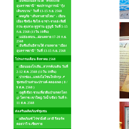
อันซีนถิ่นอีสานใต้ "ศรีสะเกษ-
อุบลราชธานี" ชมปรากฏการณ์ "กุ้ง
เดินขบวน" วันที่ 13-15 ก.ย. 2568
ผจญภัย "เส้นทางสายไหม" : เยือน
เมือง ซีหนิง-ชิงไห่-ฉาข่า-จางเย่-เจียยี่
กวน-ตุนหวง-ทูรูฟาน-อูรูมูฉี วันที่ 5-15
ก.ย. 2568 (11วัน 10คืน)
แม่ฮ่องสอน...ผ่อนคลาย 17-20 ก.ย.
2568
อันซีนถิ่นอีสานใต้ งามหลาย "เมือง
อุบลราชธานี" วันที่ 13-15 ก.ย. 2568
โปรแกรมเดือน สิงหาคม 2568
เยือนมองโกเลีย...สวรรค์บนดิน วันที่
2-12 ส.ค. 2568 (11วัน 10คืน)
ปากช่อง...แหล่งโอโซนใกล้กรุง 📌
ชุมชนบ้านท่ามะปรางค์-คลองเพล ( 8 /
9 ส.ค. 2568 )
ฤดูสีเขียว ชวนเที่ยวผืนป่ามรดกโลก
@ โคราช-เขาใหญ่-วังน้ำเขียว วันที่ 9-
11 ส.ค. 2568
ส่งเสริมผลิตภัณฑ์ชุมชน
ผลิตภัณฑ์ ไร่ชามิ่งดี เลาลี รีสอร์ท
ดอยวาวี จ.เชียงราย