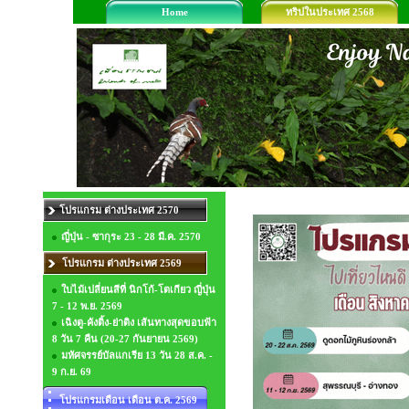
Home
ทริปในประเทศ 2568
โปรแกรม ต่างประเทศ 2570
ญี่ปุ่น - ซากุระ 23 - 28 มี.ค. 2570
โปรแกรม ต่างประเทศ 2569
ใบไม้เปลี่ยนสีที่ นิกโก้-โตเกียว ญี่ปุ่น
7 - 12 พ.ย. 2569
เฉิงตู-คังติ้ง-ย่าติง เส้นทางสุดขอบฟ้า
8 วัน 7 คืน (20-27 กันยายน 2569)
มหัศจรรย์บัลแกเรีย 13 วัน 28 ส.ค. -
9 ก.ย. 69
โปรแกรมเดือน เดือน ต.ค. 2569