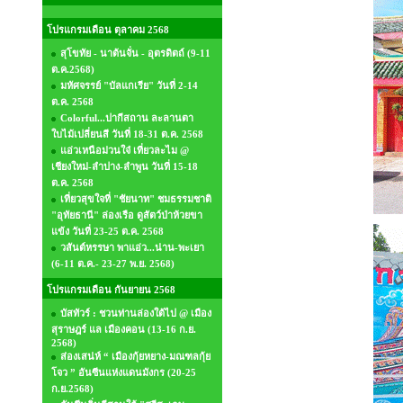
โปรแกรมเดือน ตุลาคม 2568
สุโขทัย - นาต้นจั่น - อุตรดิตถ์ (9-11
ต.ค.2568)
มหัศจรรย์ "บัลแกเรีย" วันที่ 2-14
ต.ค. 2568
Colorful...ปากีสถาน ละลานตา
ใบไม้เปลี่ยนสี วันที่ 18-31 ต.ค. 2568
แอ่วเหนือม่วนใจ๋ เที่ยวละไม @
เชียงใหม่-ลำปาง-ลำพูน วันที่ 15-18
ต.ค. 2568
เที่ยวสุขใจที่ "ชัยนาท" ชมธรรมชาติ
"อุทัยธานี" ล่องเรือ ดูสัตว์ป่าห้วยขา
แข้ง วันที่ 23-25 ต.ค. 2568
วสันต์หรรษา พาแอ่ว...น่าน-พะเยา
(6-11 ต.ค.- 23-27 พ.ย. 2568)
โปรแกรมเดือน กันยายน 2568
บัสทัวร์ : ชวนท่านล่องใต้ไป @ เมือง
สุราษฎร์ แล เมืองคอน (13-16 ก.ย.
2568)
ส่องเสน่ห์ “ เมืองกุ้ยหยาง-มณฑลกุ้ย
โจว ” อันซีนแห่งแดนมังกร (20-25
ก.ย.2568)