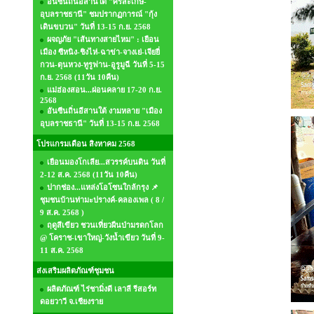
อันซีนถิ่นอีสานใต้ "ศรีสะเกษ-
อุบลราชธานี" ชมปรากฏการณ์ "กุ้ง
เดินขบวน" วันที่ 13-15 ก.ย. 2568
ผจญภัย "เส้นทางสายไหม" : เยือน
เมือง ซีหนิง-ชิงไห่-ฉาข่า-จางเย่-เจียยี่
กวน-ตุนหวง-ทูรูฟาน-อูรูมูฉี วันที่ 5-15
ก.ย. 2568 (11วัน 10คืน)
แม่ฮ่องสอน...ผ่อนคลาย 17-20 ก.ย.
2568
อันซีนถิ่นอีสานใต้ งามหลาย "เมือง
อุบลราชธานี" วันที่ 13-15 ก.ย. 2568
โปรแกรมเดือน สิงหาคม 2568
เยือนมองโกเลีย...สวรรค์บนดิน วันที่
2-12 ส.ค. 2568 (11วัน 10คืน)
ปากช่อง...แหล่งโอโซนใกล้กรุง 📌
ชุมชนบ้านท่ามะปรางค์-คลองเพล ( 8 /
9 ส.ค. 2568 )
ฤดูสีเขียว ชวนเที่ยวผืนป่ามรดกโลก
@ โคราช-เขาใหญ่-วังน้ำเขียว วันที่ 9-
11 ส.ค. 2568
ส่งเสริมผลิตภัณฑ์ชุมชน
ผลิตภัณฑ์ ไร่ชามิ่งดี เลาลี รีสอร์ท
ดอยวาวี จ.เชียงราย