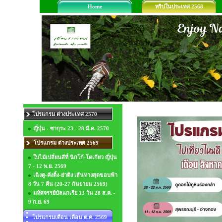
Home
ทริปในประเทศ 2568
โปรแกรม ต่างประเทศ 2570
ญี่ปุ่น - ซากุระ 23 - 28 มี.ค. 2570
โปรแกรม ต่างประเทศ 2569
ใบไม้เปลี่ยนสีที่ นิกโก้-โตเกียว ญี่ปุ่น
7 - 12 พ.ย. 2569
เฉิงตู-คังติ้ง-ย่าติง เส้นทางสุดขอบฟ้า
8 วัน 7 คืน (20-27 กันยายน 2569)
มหัศจรรย์บัลแกเรีย 13 วัน 28 ส.ค. -
9 ก.ย. 69
โปรแกรมเดือน เดือน ต.ค. 2569