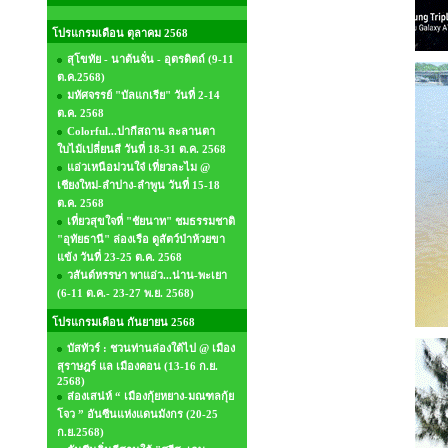
โปรแกรมเดือน ตุลาคม 2568
สุโขทัย - นาต้นจั่น - อุตรดิตถ์ (9-11
ต.ค.2568)
มหัศจรรย์ "บัลแกเรีย" วันที่ 2-14
ต.ค. 2568
Colorful...ปากีสถาน ละลานตา
ใบไม้เปลี่ยนสี วันที่ 18-31 ต.ค. 2568
แอ่วเหนือม่วนใจ๋ เที่ยวละไม @
เชียงใหม่-ลำปาง-ลำพูน วันที่ 15-18
ต.ค. 2568
เที่ยวสุขใจที่ "ชัยนาท" ชมธรรมชาติ
"อุทัยธานี" ล่องเรือ ดูสัตว์ป่าห้วยขา
แข้ง วันที่ 23-25 ต.ค. 2568
วสันต์หรรษา พาแอ่ว...น่าน-พะเยา
(6-11 ต.ค.- 23-27 พ.ย. 2568)
โปรแกรมเดือน กันยายน 2568
บัสทัวร์ : ชวนท่านล่องใต้ไป @ เมือง
สุราษฎร์ แล เมืองคอน (13-16 ก.ย.
2568)
ส่องเสน่ห์ “ เมืองกุ้ยหยาง-มณฑลกุ้ย
โจว ” อันซีนแห่งแดนมังกร (20-25
ก.ย.2568)