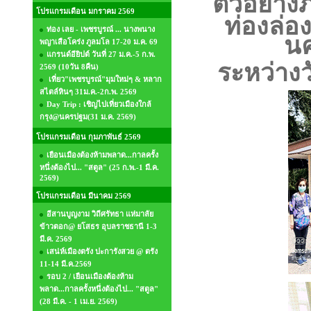
ตัวอย่า
โปรแกรมเดือน มกราคม 2569
ท่องล่องใ
ท่อง เลย - เพชรบูรณ์ ... นางพนาง
นค
พญาเสือโคร่ง ภูลมโล 17-20 ม.ค. 69
แกรนด์อียิปต์ วันที่ 27 ม.ค.-5 ก.พ.
ระหว่างว
2569 (10วัน 8คืน)
เที่ยว"เพชรบูรณ์"มุมใหม่ๆ & หลาก
สไตล์หินๆ 31ม.ค.-2ก.พ. 2569
Day Trip : เชิญไปเที่ยวเมืองใกล้
กรุง@นครปฐม(31 ม.ค. 2569)
โปรแกรมเดือน กุมภาพันธ์ 2569
เยือนเมืองต้องห้ามพลาด...กาลครั้ง
หนึ่งต้องไป... "สตูล" (25 ก.พ.-1 มี.ค.
2569)
โปรแกรมเดือน มีนาคม 2569
อีสานบูญงาม วิถีศรัทธา แห่มาลัย
ข้าวตอก@ ยโสธร อุบลราชธานี 1-3
มี.ค. 2569
เสน่ห์เมืองตรัง ปะการังสวย @ ตรัง
11-14 มี.ค.2569
รอบ 2 / เยือนเมืองต้องห้าม
พลาด...กาลครั้งหนึ่งต้องไป... "สตูล"
(28 มี.ค. - 1 เม.ย. 2569)