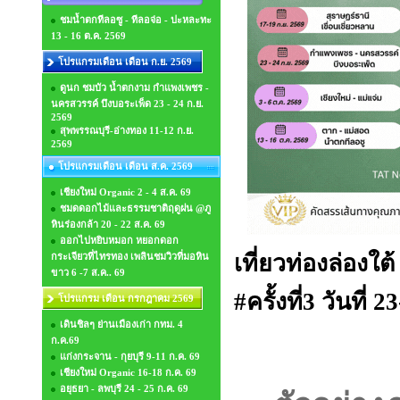
ชมน้ำตกทีลอซู - ทีลอจ่อ - ปะหละทะ
13 - 16 ต.ค. 2569
โปรแกรมเดือน เดือน ก.ย. 2569
ดูนก ชมบัว น้ำตกงาม กำแพงเพชร -
นครสวรรค์ บึงบอระเพ็ด 23 - 24 ก.ย.
2569
สุพพรรณบุรี-อ่างทอง 11-12 ก.ย.
2569
โปรแกรมเดือน เดือน ส.ค. 2569
เชียงใหม่ Organic 2 - 4 ส.ค. 69
ชมดดอกไม้และธรรมชาติฤดูฝน @ภู
หินร่องกล้า 20 - 22 ส.ค. 69
ออกไปหยิบหมอก หยอกดอก
เที่ยวท่องล่องใต
กระเจียวที่ไทรทอง เพลินชมวิวที่มอหิน
ขาว 6 -7 ส.ค.. 69
#ครั้งที่3 วันที่ 
โปรแกรม เดือน กรกฎาคม 2569
เดินชิลๆ ย่านเมืองเก่า กทม. 4
ก.ค.69
แก่งกระจาน - กุยบุรี 9-11 ก.ค. 69
เชียงใหม่ Organic 16-18 ก.ค. 69
อยุธยา - ลพบุรี 24 - 25 ก.ค. 69