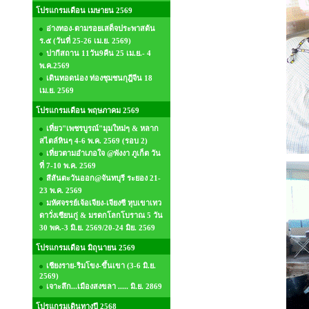
โปรแกรมเดือน เมษายน 2569
อ่างทอง-ตามรอยเสด็จประพาสต้น
ร.๕ (วันที่ 25-26 เม.ย. 2569)
ปากีสถาน 11วัน9คืน 25 เม.ย.- 4
พ.ค.2569
เดินทอดน่อง ท่องชุมชนกุฎีจีน 18
เม.ย. 2569
โปรแกรมเดือน พฤษภาคม 2569
เที่ยว"เพชรบูรณ์"มุมใหม่ๆ & หลาก
สไตล์หินๆ 4-6 พ.ค. 2569 (รอบ 2)
เที่ยวตามอำเภอใจ @พังงา ภูเก็ต วัน
ที่ 7-10 พ.ค. 2569
สีสันตะวันออก@จันทบุรี ระยอง 21-
23 พ.ค. 2569
มหัศจรรย์เจ้อเจียง-เจียงซี หุบเขาเทว
ดาวั่งเซียนกู่ & มรดกโลกโบราณ 5 วัน
30 พค.-3 มิ.ย. 2569/20-24 มิย. 2569
โปรแกรมเดือน มิถุนายน 2569
เชียงราย-ริมโขง-ขึ้นเขา (3-6 มิ.ย.
2569)
เจาะลึก...เมืองสงขลา ..... มิ.ย. 2869
โปรแกรมเดินทางปี 2568