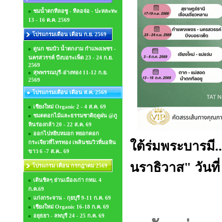
ชมน้ำตกทีลอซู - ทีลอจ่อ - ปะหละทะ
13 - 16 ต.ค. 2569
โปรแกรมเดือน เดือน ก.ย. 2569
ดูนก ชมบัว น้ำตกงาม กำแพงเพชร -
นครสวรรค์ บึงบอระเพ็ด 23 - 24 ก.ย.
2569
สุพพรรณบุรี-อ่างทอง 11-12 ก.ย.
2569
โปรแกรมเดือน เดือน ส.ค. 2569
เชียงใหม่ Organic 2 - 4 ส.ค. 69
ชมดดอกไม้และธรรมชาติฤดูฝน @ภู
หินร่องกล้า 20 - 22 ส.ค. 69
ออกไปหยิบหมอก หยอกดอก
ใต้ร่มพระบารมี
กระเจียวที่ไทรทอง เพลินชมวิวที่มอหิน
ขาว 6 -7 ส.ค.. 69
นราธิวาส" วันที่
โปรแกรม เดือน กรกฎาคม 2569
เดินชิลๆ ย่านเมืองเก่า กทม. 4
ก.ค.69
แก่งกระจาน - กุยบุรี 9-11 ก.ค. 69
เชียงใหม่ Organic 16-18 ก.ค. 69
อยุธยา - ลพบุรี 24 - 25 ก.ค. 69