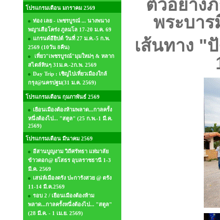
ตัวอย่าง
โปรแกรมเดือน มกราคม 2569
พระบารม
ท่อง เลย - เพชรบูรณ์ ... นางพนาง
พญาเสือโคร่ง ภูลมโล 17-20 ม.ค. 69
แกรนด์อียิปต์ วันที่ 27 ม.ค.-5 ก.พ.
เส้นทาง "ปั
2569 (10วัน 8คืน)
เที่ยว"เพชรบูรณ์"มุมใหม่ๆ & หลาก
สไตล์หินๆ 31ม.ค.-2ก.พ. 2569
Day Trip : เชิญไปเที่ยวเมืองใกล้
กรุง@นครปฐม(31 ม.ค. 2569)
โปรแกรมเดือน กุมภาพันธ์ 2569
เยือนเมืองต้องห้ามพลาด...กาลครั้ง
หนึ่งต้องไป... "สตูล" (25 ก.พ.-1 มี.ค.
2569)
โปรแกรมเดือน มีนาคม 2569
อีสานบูญงาม วิถีศรัทธา แห่มาลัย
ข้าวตอก@ ยโสธร อุบลราชธานี 1-3
มี.ค. 2569
เสน่ห์เมืองตรัง ปะการังสวย @ ตรัง
11-14 มี.ค.2569
รอบ 2 / เยือนเมืองต้องห้าม
พลาด...กาลครั้งหนึ่งต้องไป... "สตูล"
(28 มี.ค. - 1 เม.ย. 2569)