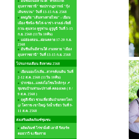
อันซีนถิ่นอีสานใต้ "ศรีสะเกษ-
อุบลราชธานี" ชมปรากฏการณ์ "กุ้ง
เดินขบวน" วันที่ 13-15 ก.ย. 2568
ผจญภัย "เส้นทางสายไหม" : เยือน
เมือง ซีหนิง-ชิงไห่-ฉาข่า-จางเย่-เจียยี่
กวน-ตุนหวง-ทูรูฟาน-อูรูมูฉี วันที่ 5-15
ก.ย. 2568 (11วัน 10คืน)
แม่ฮ่องสอน...ผ่อนคลาย 17-20 ก.ย.
2568
อันซีนถิ่นอีสานใต้ งามหลาย "เมือง
อุบลราชธานี" วันที่ 13-15 ก.ย. 2568
โปรแกรมเดือน สิงหาคม 2568
เยือนมองโกเลีย...สวรรค์บนดิน วันที่
2-12 ส.ค. 2568 (11วัน 10คืน)
ปากช่อง...แหล่งโอโซนใกล้กรุง 📌
ชุมชนบ้านท่ามะปรางค์-คลองเพล ( 8 /
9 ส.ค. 2568 )
ฤดูสีเขียว ชวนเที่ยวผืนป่ามรดกโลก
@ โคราช-เขาใหญ่-วังน้ำเขียว วันที่ 9-
11 ส.ค. 2568
ส่งเสริมผลิตภัณฑ์ชุมชน
ผลิตภัณฑ์ ไร่ชามิ่งดี เลาลี รีสอร์ท
ดอยวาวี จ.เชียงราย