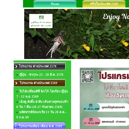
Home
ทริปในประเทศ 2568
โปรแกรม ต่างประเทศ 2570
ญี่ปุ่น - ซากุระ 23 - 28 มี.ค. 2570
โปรแกรม ต่างประเทศ 2569
ใบไม้เปลี่ยนสีที่ นิกโก้-โตเกียว ญี่ปุ่น
7 - 12 พ.ย. 2569
เฉิงตู-คังติ้ง-ย่าติง เส้นทางสุดขอบฟ้า
8 วัน 7 คืน (20-27 กันยายน 2569)
มหัศจรรย์บัลแกเรีย 13 วัน 28 ส.ค. -
9 ก.ย. 69
โปรแกรมเดือน เดือน ต.ค. 2569