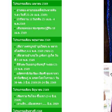
โปรแกรมเดือน เมษายน 2569
อ่างทอง-ตามรอยเสด็จประพาสต้น
ร.๕ (วันที่ 25-26 เม.ย. 2569)
ปากีสถาน 11วัน9คืน 25 เม.ย.- 4
พ.ค.2569
เดินทอดน่อง ท่องชุมชนกุฎีจีน 18
เม.ย. 2569
โปรแกรมเดือน พฤษภาคม 2569
เที่ยว"เพชรบูรณ์"มุมใหม่ๆ & หลาก
สไตล์หินๆ 4-6 พ.ค. 2569 (รอบ 2)
เที่ยวตามอำเภอใจ @พังงา ภูเก็ต วัน
ที่ 7-10 พ.ค. 2569
สีสันตะวันออก@จันทบุรี ระยอง 21-
23 พ.ค. 2569
มหัศจรรย์เจ้อเจียง-เจียงซี หุบเขาเทว
ดาวั่งเซียนกู่ & มรดกโลกโบราณ 5 วัน
30 พค.-3 มิ.ย. 2569/20-24 มิย. 2569
โปรแกรมเดือน มิถุนายน 2569
เชียงราย-ริมโขง-ขึ้นเขา (3-6 มิ.ย.
2569)
เจาะลึก...เมืองสงขลา ..... มิ.ย. 2869
โปรแกรมเดินทางปี 2568