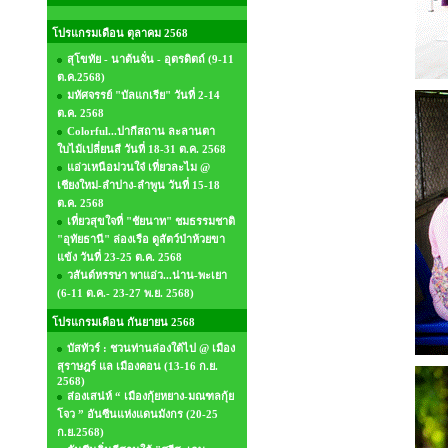
โปรแกรมเดือน ตุลาคม 2568
สุโขทัย - นาต้นจั่น - อุตรดิตถ์ (9-11
ต.ค.2568)
มหัศจรรย์ "บัลแกเรีย" วันที่ 2-14
ต.ค. 2568
Colorful...ปากีสถาน ละลานตา
ใบไม้เปลี่ยนสี วันที่ 18-31 ต.ค. 2568
แอ่วเหนือม่วนใจ๋ เที่ยวละไม @
เชียงใหม่-ลำปาง-ลำพูน วันที่ 15-18
ต.ค. 2568
เที่ยวสุขใจที่ "ชัยนาท" ชมธรรมชาติ
"อุทัยธานี" ล่องเรือ ดูสัตว์ป่าห้วยขา
แข้ง วันที่ 23-25 ต.ค. 2568
วสันต์หรรษา พาแอ่ว...น่าน-พะเยา
(6-11 ต.ค.- 23-27 พ.ย. 2568)
โปรแกรมเดือน กันยายน 2568
บัสทัวร์ : ชวนท่านล่องใต้ไป @ เมือง
สุราษฎร์ แล เมืองคอน (13-16 ก.ย.
2568)
ส่องเสน่ห์ “ เมืองกุ้ยหยาง-มณฑลกุ้ย
โจว ” อันซีนแห่งแดนมังกร (20-25
ก.ย.2568)