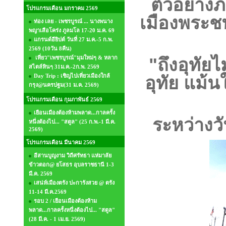
ตัวอย่าง
โปรแกรมเดือน มกราคม 2569
เมืองพระชน
ท่อง เลย - เพชรบูรณ์ ... นางพนาง
พญาเสือโคร่ง ภูลมโล 17-20 ม.ค. 69
แกรนด์อียิปต์ วันที่ 27 ม.ค.-5 ก.พ.
2569 (10วัน 8คืน)
เที่ยว"เพชรบูรณ์"มุมใหม่ๆ & หลาก
"ถึงอุทัยไ
สไตล์หินๆ 31ม.ค.-2ก.พ. 2569
Day Trip : เชิญไปเที่ยวเมืองใกล้
อุทัย แม้
กรุง@นครปฐม(31 ม.ค. 2569)
โปรแกรมเดือน กุมภาพันธ์ 2569
เยือนเมืองต้องห้ามพลาด...กาลครั้ง
ระหว่างว
หนึ่งต้องไป... "สตูล" (25 ก.พ.-1 มี.ค.
2569)
โปรแกรมเดือน มีนาคม 2569
อีสานบูญงาม วิถีศรัทธา แห่มาลัย
ข้าวตอก@ ยโสธร อุบลราชธานี 1-3
มี.ค. 2569
เสน่ห์เมืองตรัง ปะการังสวย @ ตรัง
11-14 มี.ค.2569
รอบ 2 / เยือนเมืองต้องห้าม
พลาด...กาลครั้งหนึ่งต้องไป... "สตูล"
(28 มี.ค. - 1 เม.ย. 2569)