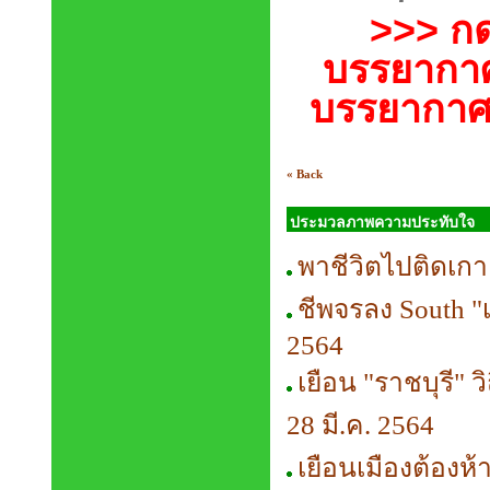
>>>
กด
บรรยากาศภ
บรรยากาศก
« Back
ประมวลภาพความประทับใจ
พาชีวิตไปติดเกาะ
ชีพจรลง South "เร
2564
เยือน "ราชบุรี" 
28 มี.ค. 2564
เยือนเมืองต้องห้