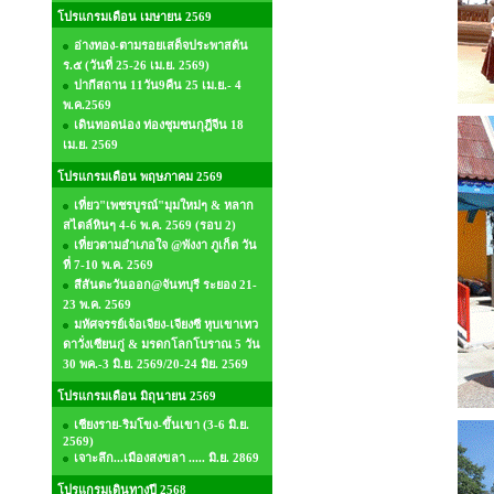
โปรแกรมเดือน เมษายน 2569
อ่างทอง-ตามรอยเสด็จประพาสต้น
ร.๕ (วันที่ 25-26 เม.ย. 2569)
ปากีสถาน 11วัน9คืน 25 เม.ย.- 4
พ.ค.2569
เดินทอดน่อง ท่องชุมชนกุฎีจีน 18
เม.ย. 2569
โปรแกรมเดือน พฤษภาคม 2569
เที่ยว"เพชรบูรณ์"มุมใหม่ๆ & หลาก
สไตล์หินๆ 4-6 พ.ค. 2569 (รอบ 2)
เที่ยวตามอำเภอใจ @พังงา ภูเก็ต วัน
ที่ 7-10 พ.ค. 2569
สีสันตะวันออก@จันทบุรี ระยอง 21-
23 พ.ค. 2569
มหัศจรรย์เจ้อเจียง-เจียงซี หุบเขาเทว
ดาวั่งเซียนกู่ & มรดกโลกโบราณ 5 วัน
30 พค.-3 มิ.ย. 2569/20-24 มิย. 2569
โปรแกรมเดือน มิถุนายน 2569
เชียงราย-ริมโขง-ขึ้นเขา (3-6 มิ.ย.
2569)
เจาะลึก...เมืองสงขลา ..... มิ.ย. 2869
โปรแกรมเดินทางปี 2568