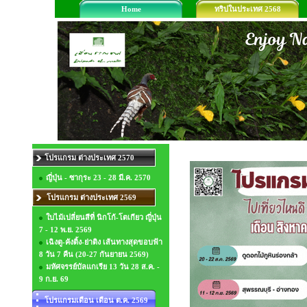
Home
ทริปในประเทศ 2568
โปรแกรม ต่างประเทศ 2570
ญี่ปุ่น - ซากุระ 23 - 28 มี.ค. 2570
โปรแกรม ต่างประเทศ 2569
ใบไม้เปลี่ยนสีที่ นิกโก้-โตเกียว ญี่ปุ่น
7 - 12 พ.ย. 2569
เฉิงตู-คังติ้ง-ย่าติง เส้นทางสุดขอบฟ้า
8 วัน 7 คืน (20-27 กันยายน 2569)
มหัศจรรย์บัลแกเรีย 13 วัน 28 ส.ค. -
9 ก.ย. 69
โปรแกรมเดือน เดือน ต.ค. 2569