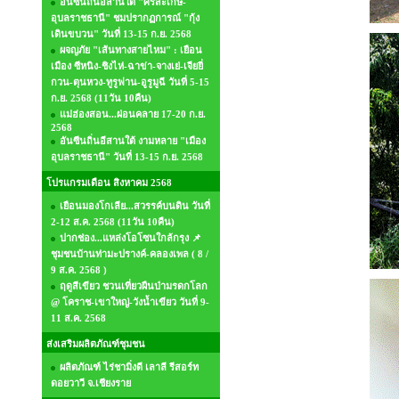
อันซีนถิ่นอีสานใต้ "ศรีสะเกษ-
อุบลราชธานี" ชมปรากฏการณ์ "กุ้ง
เดินขบวน" วันที่ 13-15 ก.ย. 2568
ผจญภัย "เส้นทางสายไหม" : เยือน
เมือง ซีหนิง-ชิงไห่-ฉาข่า-จางเย่-เจียยี่
กวน-ตุนหวง-ทูรูฟาน-อูรูมูฉี วันที่ 5-15
ก.ย. 2568 (11วัน 10คืน)
แม่ฮ่องสอน...ผ่อนคลาย 17-20 ก.ย.
2568
อันซีนถิ่นอีสานใต้ งามหลาย "เมือง
อุบลราชธานี" วันที่ 13-15 ก.ย. 2568
โปรแกรมเดือน สิงหาคม 2568
เยือนมองโกเลีย...สวรรค์บนดิน วันที่
2-12 ส.ค. 2568 (11วัน 10คืน)
ปากช่อง...แหล่งโอโซนใกล้กรุง 📌
ชุมชนบ้านท่ามะปรางค์-คลองเพล ( 8 /
9 ส.ค. 2568 )
ฤดูสีเขียว ชวนเที่ยวผืนป่ามรดกโลก
@ โคราช-เขาใหญ่-วังน้ำเขียว วันที่ 9-
11 ส.ค. 2568
ส่งเสริมผลิตภัณฑ์ชุมชน
ผลิตภัณฑ์ ไร่ชามิ่งดี เลาลี รีสอร์ท
ดอยวาวี จ.เชียงราย