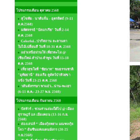
โปรแกรมเดือน ตุลาคม 2568
สุโขทัย - นาต้นจั่น - อุตรดิตถ์ (9-11
ต.ค.2568)
มหัศจรรย์ "บัลแกเรีย" วันที่ 2-14
ต.ค. 2568
Colorful...ปากีสถาน ละลานตา
ใบไม้เปลี่ยนสี วันที่ 18-31 ต.ค. 2568
แอ่วเหนือม่วนใจ๋ เที่ยวละไม @
เชียงใหม่-ลำปาง-ลำพูน วันที่ 15-18
ต.ค. 2568
เที่ยวสุขใจที่ "ชัยนาท" ชมธรรมชาติ
"อุทัยธานี" ล่องเรือ ดูสัตว์ป่าห้วยขา
แข้ง วันที่ 23-25 ต.ค. 2568
วสันต์หรรษา พาแอ่ว...น่าน-พะเยา
(6-11 ต.ค.- 23-27 พ.ย. 2568)
โปรแกรมเดือน กันยายน 2568
บัสทัวร์ : ชวนท่านล่องใต้ไป @ เมือง
สุราษฎร์ แล เมืองคอน (13-16 ก.ย.
2568)
ส่องเสน่ห์ “ เมืองกุ้ยหยาง-มณฑลกุ้ย
โจว ” อันซีนแห่งแดนมังกร (20-25
ก.ย.2568)